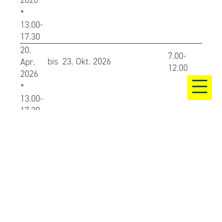
*
13.00-
17.30
20.
7.00-
bis
23. Okt. 2026
Apr.
12.00
2026
*
13.00-
17.30
26.
7.00-
bis
06. Nov. 2026
Okt.
12.00
2026
13.00-
17.00
09.
7.30-
bis
18. Dez. 2026
Nov.
12.00
2026