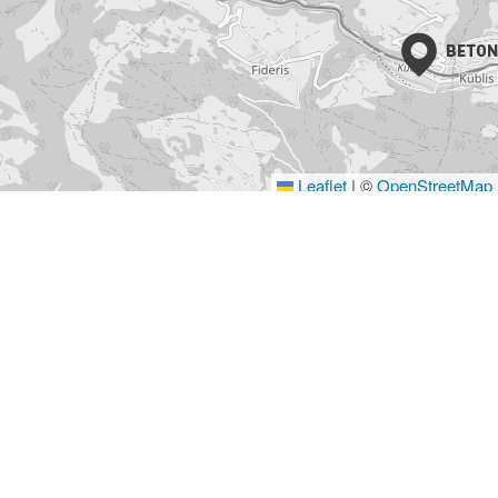
Leaflet
|
©
OpenStreetMap